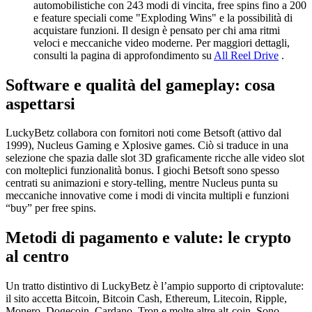
automobilistiche con 243 modi di vincita, free spins fino a 200
e feature speciali come "Exploding Wins" e la possibilità di
acquistare funzioni. Il design è pensato per chi ama ritmi
veloci e meccaniche video moderne. Per maggiori dettagli,
consulti la pagina di approfondimento su
All Reel Drive
.
Software e qualità del gameplay: cosa
aspettarsi
LuckyBetz collabora con fornitori noti come Betsoft (attivo dal
1999), Nucleus Gaming e Xplosive games. Ciò si traduce in una
selezione che spazia dalle slot 3D graficamente ricche alle video slot
con molteplici funzionalità bonus. I giochi Betsoft sono spesso
centrati su animazioni e story-telling, mentre Nucleus punta su
meccaniche innovative come i modi di vincita multipli e funzioni
“buy” per free spins.
Metodi di pagamento e valute: le crypto
al centro
Un tratto distintivo di LuckyBetz è l’ampio supporto di criptovalute:
il sito accetta Bitcoin, Bitcoin Cash, Ethereum, Litecoin, Ripple,
Monero, Dogecoin, Cardano, Tron e molte altre alt-coin. Sono