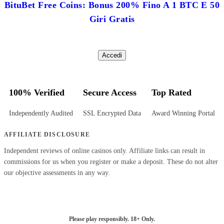
BituBet Free Coins: Bonus 200% Fino A 1 BTC E 50
Giri Gratis
Accedi
100% Verified
Secure Access
Top Rated
Independently Audited
SSL Encrypted Data
Award Winning Portal
AFFILIATE DISCLOSURE
Independent reviews of online casinos only. Affiliate links can result in
commissions for us when you register or make a deposit. These do not alter
our objective assessments in any way.
Please play responsibly. 18+ Only.