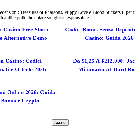
tre recensioni: Treasures of Pharaohs, Puppy Love e Blood Suckers II per
.com) come primo passo, pur tenendo presente che le risposte potrebbero
, come limiti di deposito e autoesclusione.
icabili e politiche chiare sul gioco responsabile.
 Casino Free Slots:
Codici Bonus Senza Deposit
e nel proprio Paese se ci sono problemi relativi ai depositi o ai preliev
lusione ADM e contattare il numero verde 800 55 88 22.
e Alternative Demo
Casino: Guida 2026
specialistico per il problema del gioco d’azzardo.
n Casino: Codici
Da $1,25 A $212.000: Ja
ali e Offerte 2026
Milionario Al Hard Ro
inò Online 2026: Guida
i, Bonus e Crypto
Accedi