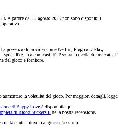
2023. A partire dal 12 agosto 2025 non sono disponibili
a operativa.
nti. La presenza di provider come NetEnt, Pragmatic Play,
li speciali) e, in alcuni casi, RTP sopra la media del mercato. È
ne del gioco e fornitore.
aumentare la volatilità del gioco. Per maggiori dettagli, legga
nsione di Puppy Love
è disponibile qui.
mpleta di Blood Suckers II
nella nostra recensione.
 con la cautela dovuta al gioco d’azzardo.