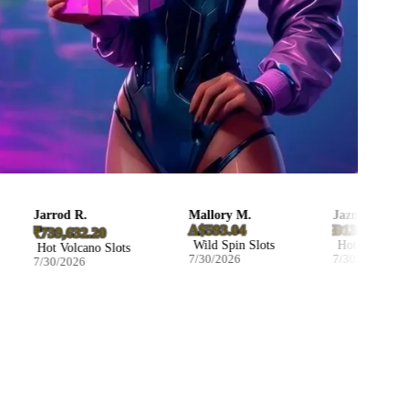
Jarrod R.
Mallory M.
Jazmyne L.
A$593.04
Ð13509.38
₹739,632.20
Wild Spin Slots
Hot Volcano Slots
Hot Volcano Slots
7/30/2026
7/30/2026
7/30/2026