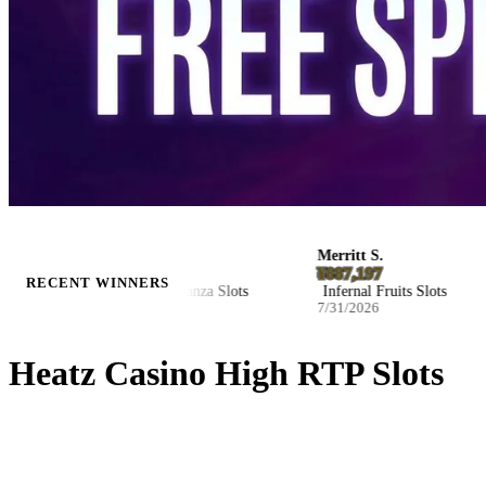
Yasmin F.
Merritt S.
£3,312.43
¥887,197
RECENT WINNERS
Big Bass Football Bonanza Slots
Infernal Fruits Slots
7/31/2026
7/31/2026
Heatz Casino High RTP Slots